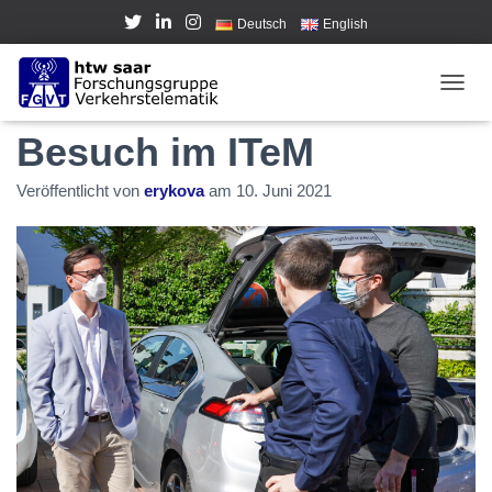
Deutsch
English
MdB Oliver Luksic zu
NAVI
Besuch im ITeM
Veröffentlicht von
erykova
am
10. Juni 2021