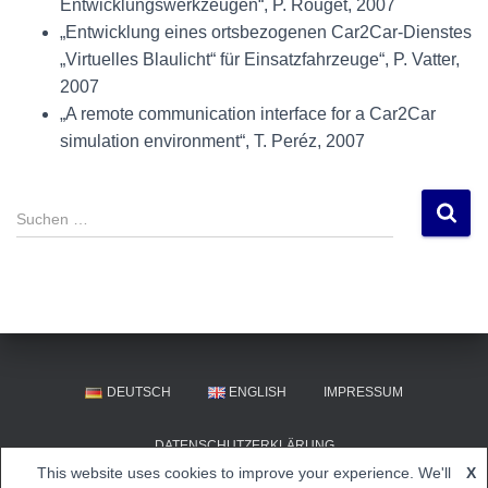
Entwicklungswerkzeugen“, P. Rouget, 2007
„Entwicklung eines ortsbezogenen Car2Car-Dienstes
„Virtuelles Blaulicht“ für Einsatzfahrzeuge“, P. Vatter,
2007
„A remote communication interface for a Car2Car
simulation environment“, T. Peréz, 2007
S
u
c
h
e
n
n
a
DEUTSCH
ENGLISH
IMPRESSUM
c
h
DATENSCHUTZERKLÄRUNG
:
This website uses cookies to improve your experience. We'll
X