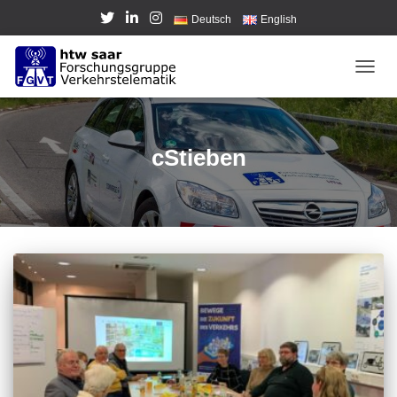
Deutsch
English
NAVI
cStieben