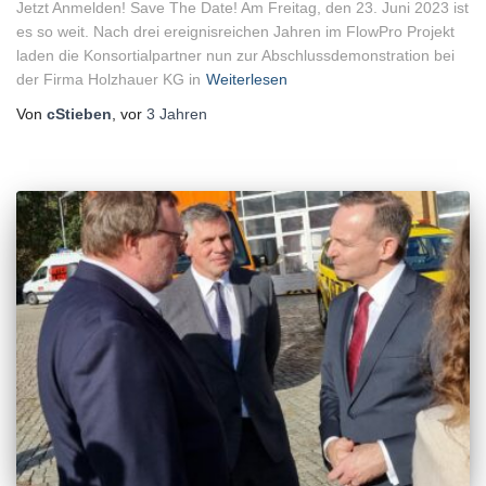
Jetzt Anmelden! Save The Date! Am Freitag, den 23. Juni 2023 ist
es so weit. Nach drei ereignisreichen Jahren im FlowPro Projekt
laden die Konsortialpartner nun zur Abschlussdemonstration bei
der Firma Holzhauer KG in
Weiterlesen
Von
cStieben
, vor
3 Jahren