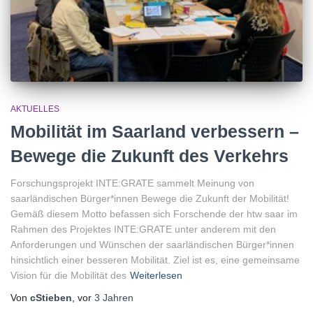
AKTUELLES
Mobilität im Saarland verbessern –
Bewege die Zukunft des Verkehrs
Forschungsprojekt INTE:GRATE sammelt Meinung von
saarländischen Bürger*innen Bewege die Zukunft der Mobilität!
Gemäß diesem Motto befassen sich Forschende der htw saar im
Rahmen des Projektes INTE:GRATE unter anderem mit den
Anforderungen und Wünschen der saarländischen Bürger*innen
hinsichtlich einer besseren Mobilität. Ziel ist es, eine gemeinsame
Vision für die Mobilität des
Weiterlesen
Von
cStieben
, vor
3 Jahren