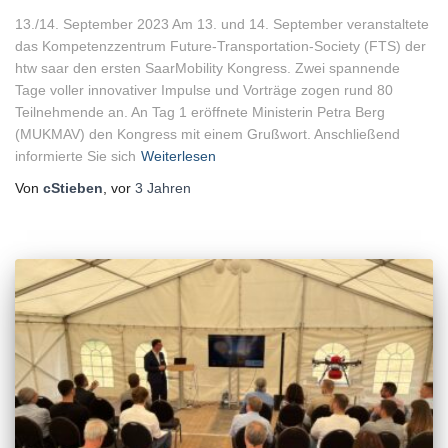
13./14. September 2023 Am 13. und 14. September veranstaltete
das Kompetenzzentrum Future-Transportation-Society (FTS) der
htw saar den ersten SaarMobility Kongress. Zwei spannende
Tage voller innovativer Impulse und Vorträge zogen rund 80
Teilnehmende an. An Tag 1 eröffnete Ministerin Petra Berg
(MUKMAV) den Kongress mit einem Grußwort. Anschließend
informierte Sie sich
Weiterlesen
Von
cStieben
, vor
3 Jahren