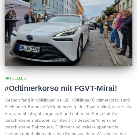
AKTUELLES
#Odtimerkorso mit FGVT-Mirai!
Gestern fand in Völklingen der 20. Völklinger Oldtimerkorso statt!
Auch unser Brennstoffzellenfahrzeug, der Toyota Mirai, wurde als
Programmhighlight vorgestellt und nahm am Korso teil. An
verschiedenen Ständen konnten sich Besucher*innen über
verschiedene Fahrzeuge, Oldtimer und weitere spannende
Themen unterhalten oder dem Korso zusehen. Wir danken der